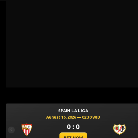
LIGA
SPAIN LA
 02:30 WIB
August 16, 2026
0 : 
Previous
W
BET N