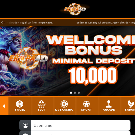
n Slot dan Togel Online Terpercaya.
Selamat Datang Di Eropa4D Agen Slot dan Togel O
TOGEL
SLOT
LIVE CASINO
SPORT
ARCADE
SABU