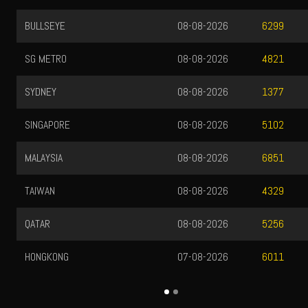
BULLSEYE
08-08-2026
6299
SG METRO
08-08-2026
4821
SYDNEY
08-08-2026
1377
SINGAPORE
08-08-2026
5102
MALAYSIA
08-08-2026
6851
TAIWAN
08-08-2026
4329
QATAR
08-08-2026
5256
HONGKONG
07-08-2026
6011