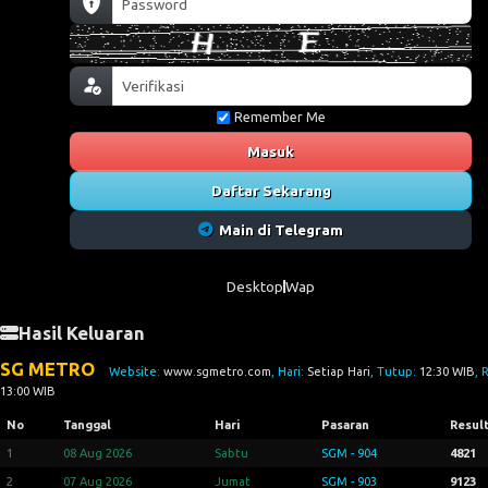
Remember Me
Masuk
Daftar Sekarang
Main di Telegram
Desktop
Wap
Hasil Keluaran
SG METRO
Website:
www.sgmetro.com
, Hari:
Setiap Hari
, Tutup:
12:30 WIB
, 
13:00 WIB
No
Tanggal
Hari
Pasaran
Resul
1
08 Aug 2026
Sabtu
SGM - 904
4821
2
07 Aug 2026
Jumat
SGM - 903
9123