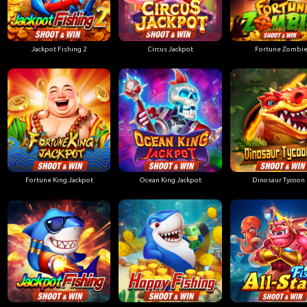
Jackpot Fishing 2
Circus Jackpot
Fortune Zombi
Fortune King Jackpot
Ocean King Jackpot
Dinosaur Tycoon 