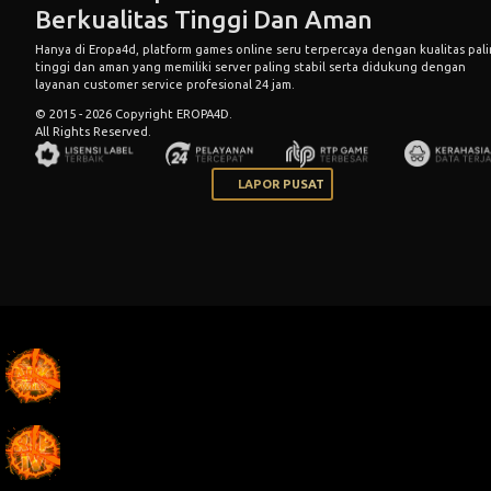
Berkualitas Tinggi Dan Aman
Hanya di Eropa4d, platform games online seru terpercaya dengan kualitas pal
tinggi dan aman yang memiliki server paling stabil serta didukung dengan
layanan customer service profesional 24 jam.
© 2015 - 2026 Copyright EROPA4D.
All Rights Reserved.
LAPOR PUSAT