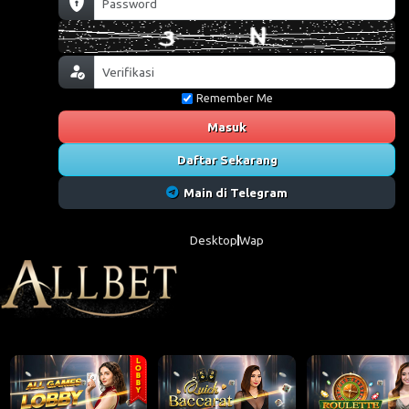
Remember Me
Masuk
Daftar Sekarang
Main di Telegram
Desktop
Wap