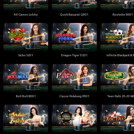
All Games Lobby
Quick Baccarat Q001
Roulette R001
Sicbo S201
Dragon Tiger D201
Infinite Blackjack B
Bull Bull B001
Classic Pokdeng P001
Teen Patti 20-20 W