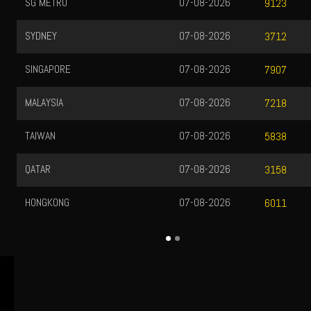
SG METRO
07-08-2026
9123
SYDNEY
07-08-2026
3712
SINGAPORE
07-08-2026
7907
MALAYSIA
07-08-2026
7218
TAIWAN
07-08-2026
5838
QATAR
07-08-2026
3158
HONGKONG
07-08-2026
6011